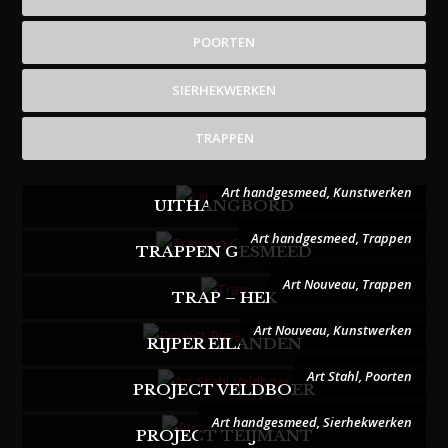
POORTEN
SIERHEKWERKEN
TRAPPEN
Art handgesmeed
,
Kunstwerken
UITHANGBORD
Art handgesmeed
,
Trappen
TRAPPEN GESMEED
Art Nouveau
,
Trappen
TRAP – HEK
Art Nouveau
,
Kunstwerken
RIJPER EILANDEN
Art Stahl
,
Poorten
PROJECT VELDBOER
Art handgesmeed
,
Sierhekwerken
PROJECT TEIJMANT