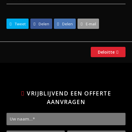
Tweet
Delen
Delen
E-mail
Deloitte
next
post:
VRIJBLIJVEND EEN OFFERTE
AANVRAGEN